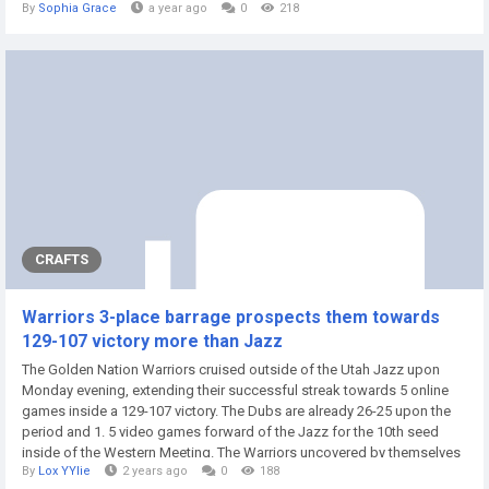
By
Sophia Grace
a year ago
0
218
waterways. Their reliability, environmental efficiency, and high-capacity
design make them indispensable—especially in industries like...
CRAFTS
Warriors 3-place barrage prospects them towards
129-107 victory more than Jazz
The Golden Nation Warriors cruised outside of the Utah Jazz upon
Monday evening, extending their successful streak towards 5 online
games inside a 129-107 victory. The Dubs are already 26-25 upon the
period and 1. 5 video games forward of the Jazz for the 10th seed
inside of the Western Meeting. The Warriors uncovered by themselves
By
Lox YYlie
2 years ago
0
188
inside the penalty early inside the initial quarter, nevertheless further