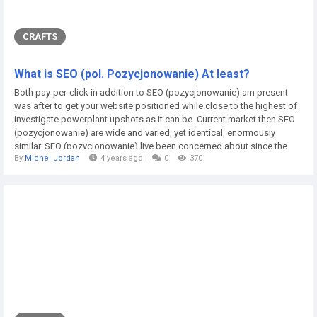
CRAFTS
What is SEO (pol. Pozycjonowanie) At least?
Both pay-per-click in addition to SEO (pozycjonowanie) am present
was after to get your website positioned while close to the highest of
investigate powerplant upshots as it can be. Current market then SEO
(pozycjonowanie) are wide and varied, yet identical, enormously
similar. SEO (pozycjonowanie) live been concerned about since the
By
Michel Jordan
4 years ago
0
370
primary causes popular increasing the traffic of one's website. The
hypothesis associated with reliable SEO (pozycjonowanie) am
situated seldom a closet. The...