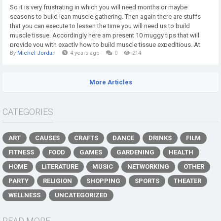
So it is very frustrating in which you will need months or maybe
seasons to build lean muscle gathering. Then again there are stuffs
that you can execute to lessen the time you will need us to build
muscle tissue. Accordingly here am present 10 muggy tips that will
provide you with exactly how to build muscle tissue expeditious. At
By
Michel Jordan
4 years ago
0
214
this point they are: https://pt.anabolic-power.eu1. The Overload Law.
This specific generally ensures that you could have just before swell or
else improve...
More Articles
CATEGORIES
ART
CAUSES
CRAFTS
DANCE
DRINKS
FILM
FITNESS
FOOD
GAMES
GARDENING
HEALTH
HOME
LITERATURE
MUSIC
NETWORKING
OTHER
PARTY
RELIGION
SHOPPING
SPORTS
THEATER
WELLNESS
UNCATEGORIZED
READ MORE