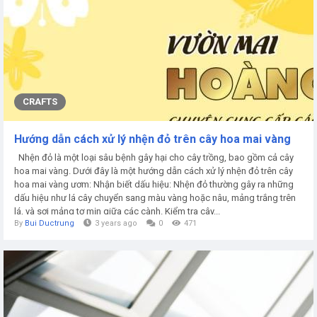
CRAFTS
Hướng dẫn cách xử lý nhện đỏ trên cây hoa mai vàng
Nhện đỏ là một loại sâu bệnh gây hại cho cây trồng, bao gồm cả cây
hoa mai vàng. Dưới đây là một hướng dẫn cách xử lý nhện đỏ trên cây
hoa mai vàng ươm: Nhận biết dấu hiệu: Nhện đỏ thường gây ra những
dấu hiệu như lá cây chuyển sang màu vàng hoặc nâu, mảng trắng trên
lá, và sợi mảng tơ mịn giữa các cành. Kiểm tra cây...
By
Bui Ductrung
3 years ago
0
471