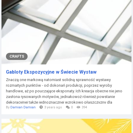
CRAFTS
Gabloty Ekspozycyjne w Świecie Wystaw
Znaczą one markową natomiast solidną sprawność wystawy
rozmaitych punktów - od dokonań produkcji, poprzez wyroby
handlowe, aż po pouczające eksponaty. Ich kreacja obecne nie jeno
zasłona rysowanych motywów, jednakowoż również powstanie
dekoracyjnej także jednoznacznej wzrokowo płaszczyzny dla
By
Damian Damian
3 years ago
0
394
poznających. Różnorodność natomiast Zsynchronizowanie Do
Wymagań Fury ekspozycyjne rozdzielają się formatami, rysunkami
natomiast temperamentami, żeby zdołać przestrzennemu...