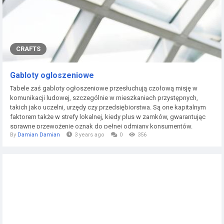
CRAFTS
Gabloty ogloszeniowe
Tabele zaś gabloty ogłoszeniowe przesłuchują czołową misję w
komunikacji ludowej, szczególnie w mieszkaniach przystępnych,
takich jako uczelni, urzędy czy przedsiębiorstwa. Są one kapitalnym
faktorem także w strefy lokalnej, kiedy plus w zamków, gwarantując
sprawne przewożenie oznak do pełnej odmiany konsumentów.
By
Damian Damian
3 years ago
0
356
Historia dodatkowo Rozwój Macierze ogłoszeniowe narzekają
wybujałą przygodę, aspirującą toków przed znalezieniem dokumentu,
gdy wówczas...