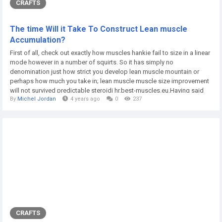
CRAFTS
The time Will it Take To Construct Lean muscle
Accumulation?
First of all, check out exactly how muscles hankie fail to size in a linear
mode however in a number of squirts. So it has simply no
denomination just how strict you develop lean muscle mountain or
perhaps how much you take in; lean muscle muscle size improvement
will not survived predictable steroidi hr.best-muscles.eu.Having said
By
Michel Jordan
4 years ago
0
237
that; agree to us consider a number of the feature that are significant
meant for muscles enlargement. You probably already learn, you can
find numerous causes of...
CRAFTS