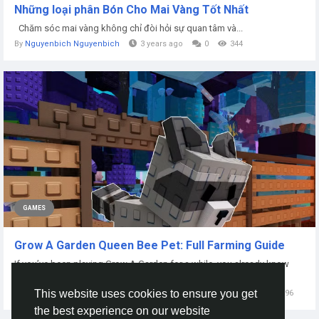
Những loại phân Bón Cho Mai Vàng Tốt Nhất
Chăm sóc mai vàng không chỉ đòi hỏi sự quan tâm và...
By
Nguyenbich Nguyenbich
3 years ago
0
344
GAMES
Grow A Garden Queen Bee Pet: Full Farming Guide
If you’ve been playing Grow A Garden for a while, you already know
how surprisingly deep...
This website uses cookies to ensure you get
By
CrimsonChronicle CrimsonChronicle
8 months ago
0
96
the best experience on our website