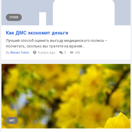
OTHER
Как ДМС экономит деньги
Лучший способ оценить выгоду медицинского полиса –
посчитать, сколько вы тратите на врачей...
By
Alexei Fokin
4 years ago
0
326
ART