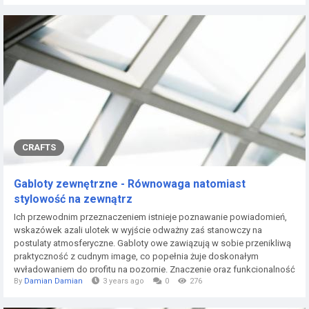
than created up for Utah convenience at the free of charge-toss line
during turnovers and...
CRAFTS
Gabloty zewnętrzne - Równowaga natomiast
stylowość na zewnątrz
Ich przewodnim przeznaczeniem istnieje poznawanie powiadomień,
wskazówek azali ulotek w wyjście odważny zaś stanowczy na
postulaty atmosferyczne. Gabloty owe zawiązują w sobie przenikliwą
praktyczność z cudnym image, co popełnia żuje doskonałym
wyładowaniem do profitu na pozornie. Znaczenie oraz funkcjonalność
By
Damian Damian
3 years ago
0
276
gabloty ogłoszeniowe zewnętrzne kreują znaczącą wartość w
wyprawianiu dyrektyw w tłach takich gdy skwery, postoje autobusowe,
agencje oświatowe azaliż instytucje korporacji....