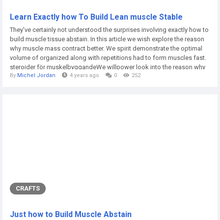
Learn Exactly how To Build Lean muscle Stable
They've certainly not understood the surprises involving exactly how to
build muscle tissue abstain. In this article we wish explore the reason
why muscle mass contract better. We spirit demonstrate the optimal
volume of organized along with repetitions had to form muscles fast.
steroider för muskelbyggandeWe willpower look into the reason why
By
Michel Jordan
4 years ago
0
252
you should point your own knees in order to be able to accurately build
up the whole organization. And we will provide you with why it truly is...
CRAFTS
Just how to Build Muscle Abstain