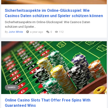
Sicherheitsaspekte im Online-Glücksspiel: Wie
Casinos Daten schützen und Spieler schützen können
Sicherheitsaspekte im Online-Glücksspiel: Wie Casinos Daten
schützen und Spieler...
By
John White
a year ago
0
112
GAMES
Online Casino Slots That Offer Free Spins With
Guaranteed Wins